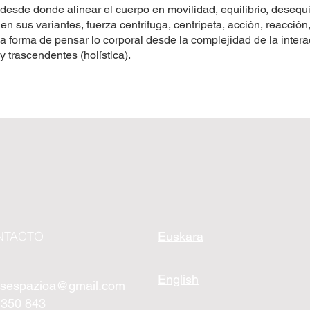
 desde donde alinear el cuerpo en movilidad, equilibrio, desequil
en sus variantes, fuerza centrifuga, centrípeta, acción, reacción
na forma de pensar lo corporal desde la complejidad de la inter
y trascendentes (holística).
NTACTO
Euskara
English
isespazioa@gmail.com
 350 843