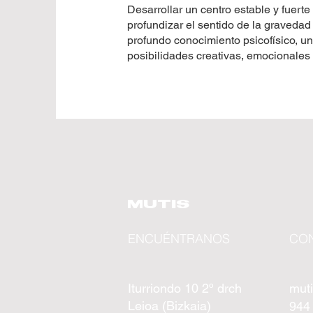
Desarrollar un centro estable y fuerte
profundizar el sentido de la gravedad 
profundo conocimiento psicofísico, u
posibilidades creativas, emocionales 
MUTIS
ENCUÉNTRANOS
CO
Iturriondo 10 2º drch
mut
Leioa (Bizkaia)
944