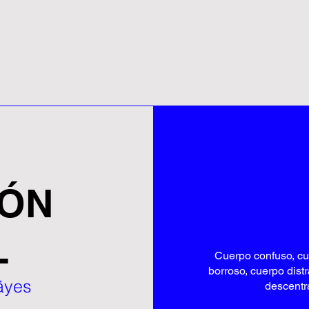
IÓN
L
Cuerpo confuso, cu
borroso, cuerpo dist
äyes
descentr