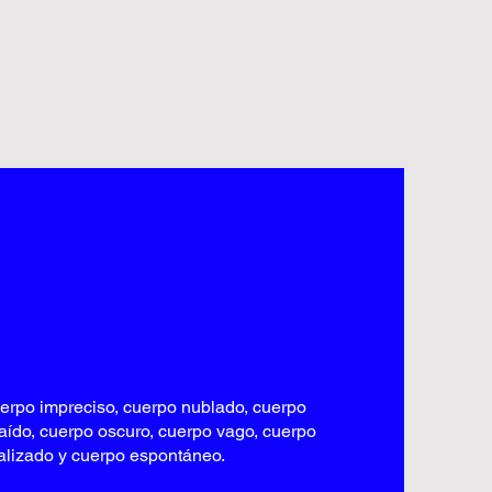
erpo impreciso, cuerpo nublado, cuerpo
raído, cuerpo oscuro, cuerpo vago, cuerpo
alizado y cuerpo espontáneo.