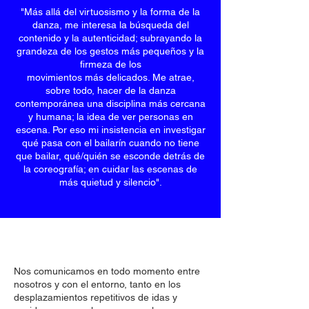
"Más allá del virtuosismo y la forma de la
danza, me interesa la búsqueda del
contenido y la autenticidad; subrayando la
grandeza de los gestos más pequeños y la
firmeza de los
movimientos más delicados. Me atrae,
sobre todo, hacer de la danza
contemporánea una disciplina más cercana
y humana; la idea de ver personas en
escena. Por eso mi insistencia en investigar
qué pasa con el bailarín cuando no tiene
que bailar, qué/quién se esconde detrás de
la coreografía; en cuidar las escenas de
más quietud y silencio".
Nos comunicamos en todo momento entre
nosotros y con el entorno, tanto en los
desplazamientos repetitivos de idas y