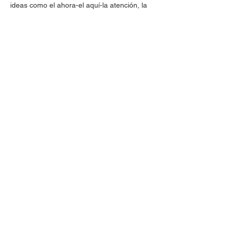
ideas como el ahora-el aquí-la atención, la
distancia mínima de cuidado y los
bodegones-paisajes. Y alimentarán la
creatividad las sonoridades, los textos y las
imágenes, además del movimiento.
MUTIS
ENCUÉNTRANOS
Iturriondo 10 2º drch
Leioa (Bizkaia)
CONTACTO
944 350 843
mutisespazioa@gmail.com
English
Euskara
actividad
subvencionada por