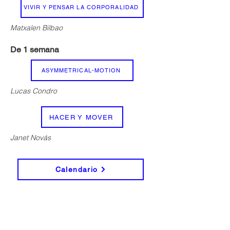
VIVIR Y PENSAR LA CORPORALIDAD
Matxalen Bilbao
De 1 semana
ASYMMETRICAL-MOTION
Lucas Condro
HACER Y MOVER
Janet Novás
Calendario
Si te interesa acceder a la jornada
completa inscríbete enviando
a
mutisespazioa@gmail.com
Asunto:
Nombre Apellidos Inscripción