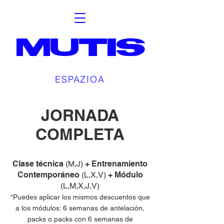
MUTIS
ESPAZIOA
JORNADA
COMPLETA
Clase técnica
(M,J)
+ Entrenamiento
Contemporáneo
(L,X,V)
+ Módulo
(L,M,X,J,V)
*Puedes aplicar los mismos descuentos que
a los módulos: 6 semanas de antelación,
packs o packs con 6 semanas de